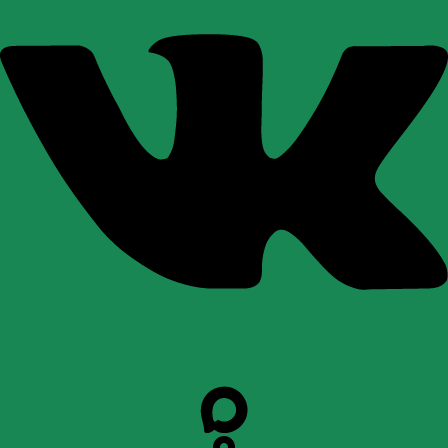
Пользовательское Соглашение
Политика безопасности
©Пансионат
||
Сделано в
webwedo
"Варежкино"