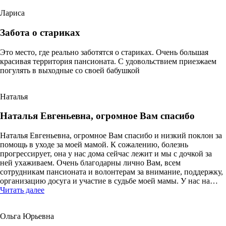
и
Лариса
праздничных
мероприятий»
Забота о стариках
Это место, где реально заботятся о стариках. Очень большая
красивая территория пансионата. С удовольствием приезжаем
погулять в выходные со своей бабушкой
Наталья
Наталья Евгеньевна, огромное Вам спасибо
Наталья Евгеньевна, огромное Вам спасибо и низкий поклон за
помощь в уходе за моей мамой. К сожалению, болезнь
прогрессирует, она у нас дома сейчас лежит и мы с дочкой за
ней ухаживаем. Очень благодарны лично Вам, всем
сотрудникам пансионата и волонтерам за внимание, поддержку,
организацию досуга и участие в судьбе моей мамы. У нас на…
«Наталья
Читать далее
Евгеньевна,
огромное
Ольга Юрьевна
Вам
спасибо»