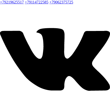
+79219625517
+79114722585
+79062375725