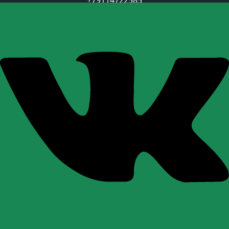
+79114722585
+79062375725
Пользовательское Соглашение