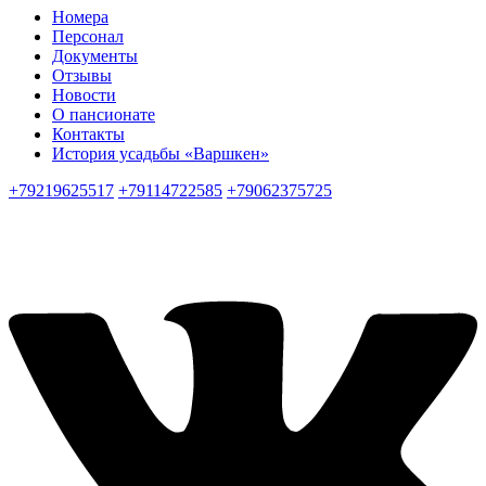
Номера
Персонал
Документы
Отзывы
Новости
О пансионате
Контакты
История усадьбы «Варшкен»
+79219625517
+79114722585
+79062375725