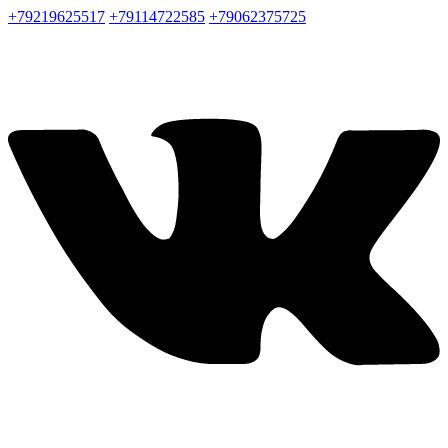
+79219625517
+79114722585
+79062375725