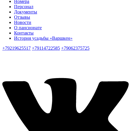
Номера
Персонал
Документы
Отзывы
Новости
О пансионате
Контакты
История усадьбы «Варшкен»
+79219625517
+79114722585
+79062375725