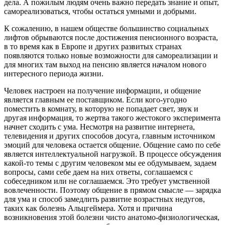
дела. А пожилым людям очень важно передать знание и опыт,
самореализоваться, чтобы остаться умными и добрыми.
К сожалению, в нашем обществе большинство социальных
лифтов обрываются после достижения пенсионного возраста,
в то время как в Европе и других развитых странах
появляются только новые возможности для самореализации и
для многих там выход на пенсию является началом нового
интересного периода жизни.
Человек настроен на получение информации, и общение
является главным ее поставщиком. Если кого-угодно
поместить в комнату, в которую не попадает свет, звук и
другая информация, то жертва такого жестокого эксперимента
начнет сходить с ума. Несмотря на развитие интернета,
телевидения и других способов досуга, главным источником
эмоций для человека остается общение. Общение само по себе
является интеллектуальной нагрузкой. В процессе обсуждения
какой-то темы с другим человеком мы ее обдумываем, задаем
вопросы, сами себе даем на них ответы, соглашаемся с
собеседником или не соглашаемся. Это требует умственной
вовлеченности. Поэтому общение в прямом смысле — зарядка
для ума и способ замедлить развитие возрастных недугов,
таких как болезнь Альцгеймера. Хотя и причина
возникновения этой болезни чисто анатомо-физиологическая,