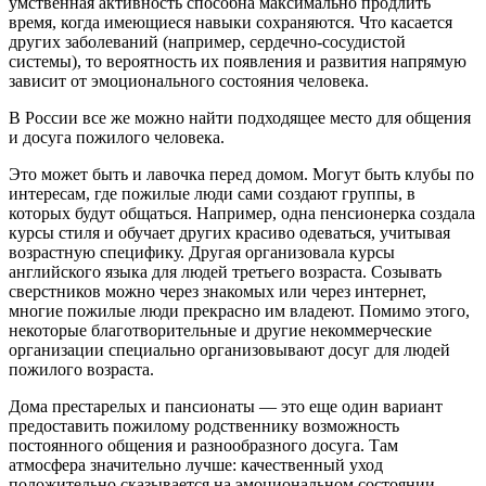
умственная активность способна максимально продлить
время, когда имеющиеся навыки сохраняются. Что касается
других заболеваний (например, сердечно-сосудистой
системы), то вероятность их появления и развития напрямую
зависит от эмоционального состояния человека.
В России все же можно найти подходящее место для общения
и досуга пожилого человека.
Это может быть и лавочка перед домом. Могут быть клубы по
интересам, где пожилые люди сами создают группы, в
которых будут общаться. Например, одна пенсионерка создала
курсы стиля и обучает других красиво одеваться, учитывая
возрастную специфику. Другая организовала курсы
английского языка для людей третьего возраста. Созывать
сверстников можно через знакомых или через интернет,
многие пожилые люди прекрасно им владеют. Помимо этого,
некоторые благотворительные и другие некоммерческие
организации специально организовывают досуг для людей
пожилого возраста.
Дома престарелых и пансионаты — это еще один вариант
предоставить пожилому родственнику возможность
постоянного общения и разнообразного досуга. Там
атмосфера значительно лучше: качественный уход
положительно сказывается на эмоциональном состоянии