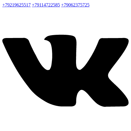
+79219625517
+79114722585
+79062375725