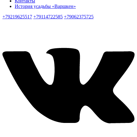
Контакты
История усадьбы «Варшкен»
+79219625517
+79114722585
+79062375725