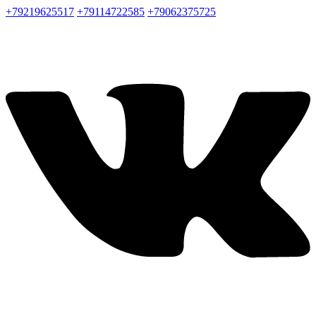
+79219625517
+79114722585
+79062375725